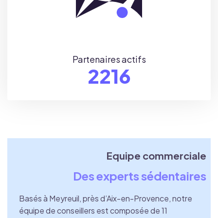
Partenaires actifs
2300
Equipe commerciale
Equipe commerciale
Des experts sédentaires
Des experts sédentaires
Basés à Meyreuil, près d’Aix-en-Provence, notre
Basés à Meyreuil, près d’Aix-en-Provence, notre
équipe de conseillers est composée de 11
équipe de conseillers est composée de 11