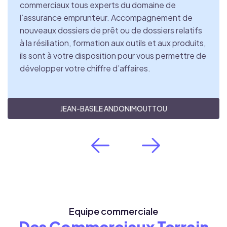
commerciaux tous experts du domaine de
commerciaux tous experts du domaine de
l’assurance emprunteur. Accompagnement de
l’assurance emprunteur. Accompagnement de
nouveaux dossiers de prêt ou de dossiers relatifs
nouveaux dossiers de prêt ou de dossiers relatifs
à la résiliation, formation aux outils et aux produits,
à la résiliation, formation aux outils et aux produits,
ils sont à votre disposition pour vous permettre de
ils sont à votre disposition pour vous permettre de
développer votre chiffre d’affaires.
développer votre chiffre d’affaires.
JEAN-BASILE ANDONIMOUTTOU
LUCAS DAUMARK
Equipe commerciale