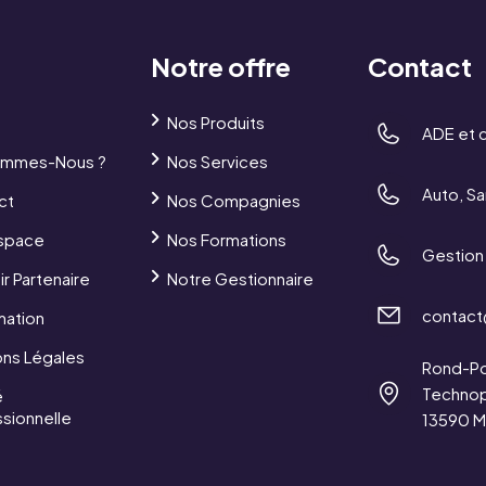
Notre offre
Contact
Nos Produits
ADE et 
ommes-Nous ?
Nos Services
Auto, Sa
ct
Nos Compagnies
space
Nos Formations
Gestion 
r Partenaire
Notre Gestionnaire
contact
mation
ons Légales
Rond-Po
Technop
é
sionnelle
13590 M