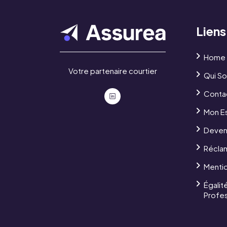
Liens
Home
Votre partenaire courtier
Qui S
Conta
Mon E
Deveni
Récla
Menti
Égalit
Profes