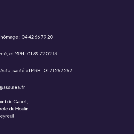
chômage :
04 42 66 79 20
nté, et MRH :
01 89 72 02 13
Auto, santé et MRH :
01 71 252 252
@assurea.fr
int du Canet,
ole du Moulin
eyreuil